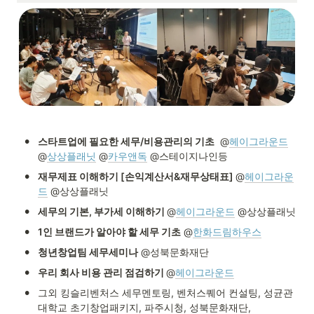
•
스타트업에 필요한 세무/비용관리의 기초
 @
헤이그라운드
@
상상플래닛
@
카우앤독
 @스테이지나인등
•
재무제표 이해하기 [손익계산서&재무상태표] 
@
헤이그라운
드
@상상플래닛
•
세무의 기본, 부가세 이해하기 
@
헤이그라운드
@상상플래닛
•
1인 브랜드가 알아야 할 세무 기초
 @
한화드림하우스
•
청년창업팀 세무세미나
 @성북문화재단
•
우리 회사 비용 관리 점검하기 
@
헤이그라운드
•
그외 킹슬리벤처스 세무멘토링, 벤처스퀘어 컨설팅, 성균관
대학교 초기창업패키지, 파주시청, 성북문화재단,
