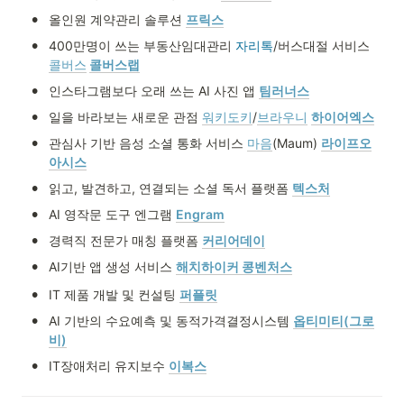
•
올인원 계약관리 솔루션 
프릭스
•
400만명이 쓰는 부동산임대관리 
자리톡
/버스대절 서비스 
콜버스
콜버스랩
•
인스타그램보다 오래 쓰는 AI 사진 앱 
팀러너스
•
일을 바라보는 새로운 관점 
워키도키
/
브라우니
하이어엑스
•
관심사 기반 음성 소셜 통화 서비스 
마음
(Maum) 
라이프오
아시스
•
읽고, 발견하고, 연결되는 소셜 독서 플랫폼 
텍스처
•
AI 영작문 도구 엔그램 
Engram
•
경력직 전문가 매칭 플랫폼 
커리어데이
•
AI기반 앱 생성 서비스 
해치하이커 콩벤처스
•
IT 제품 개발 및 컨설팅 
퍼플릿
•
AI 기반의 수요예측 및 동적가격결정시스템 
옵티미티(그로
비)
•
IT장애처리 유지보수 
이복스