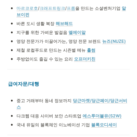
•
마르코로호
/
크래프트링크
/
프롭
을 만드는 소셜벤처기업 
알
브이핀
•
바른 도시 생활 복장 
해브해드
•
지구를 위한 가벼운 발걸음 
엘에이알
•
영양 전문가가 이끌어가는, 영양 전문 브랜드 
뉴즈(NUZE)
•
제철 로컬푸드로 만드는 시즌별 메뉴 
홀썸
•
주방없이도 즐길 수 있는 요리 
오프더키친
급여자문/대행
•
중고 거래부터 동네 정보까지 
당근마켓/당근페이/당근서비
스
•
다크웹 대응 사이버 보안 스타트업 
에스투더블유(S2W)
•
국내 유일의 블록체인 이노베이션 기업 
블록오디세이