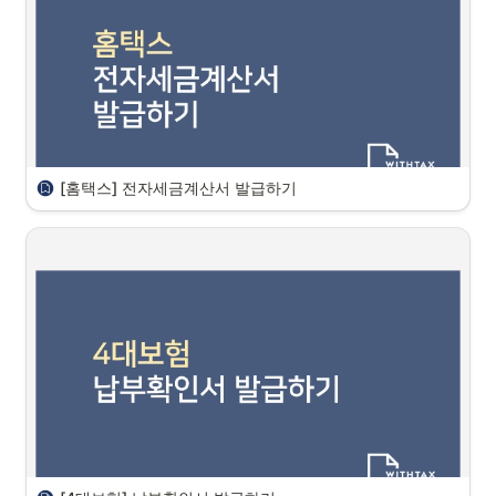
국세 관련하여 
①납부내역 증명서와 ②납세 증명서
의
차이는 다음과 
같습니다.
국세 납부내역증명(납세사실증명)은?
 : 국세 세목별로 납부한 금액과 납
부 일자 등 세금을 납부한 사실을 증명하는 서류  
국세 납세증명서(국세 완납증명)은? 
: 발급일 현재 국세 체납액이 없다는 
증명서
[홈택스] 전자세금계산서 발급하기
국세 완납증명서(납세증명서) 발급방법
안녕하세요, 위드택스팀 입니다. 

홈택스를 통한 전자세금계산서 발급방법에 대해 안내드립니다.

홈택스 전자세금계산서 발급하