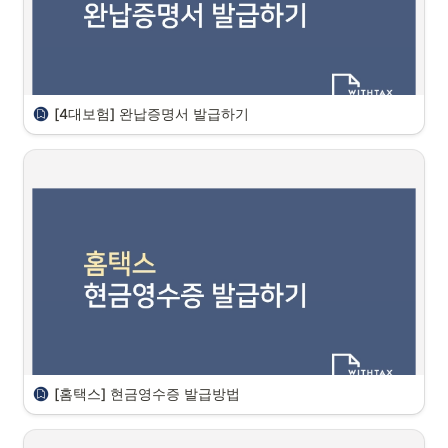
사업장 4대보험 산출내역서 발급하기
① 4대보험 통합징수포털 로그인 > 보험료 산출내역 조회
[4대보험] 완납증명서 발급하기
안녕하세요, 위드택스팀 입니다. 

4대보험 완납증명서 발급방법에 대해 안내드립니다 
4대보험 납부와 관련된 서류는 모두 사회보험 통합징수포털에서 온라인 
발급이 가능합니다.
납부확인서는?
 : 기간별/보험별 납부 내역 확인할 수 있는 서류이고,
완납증명서는? 
: 현재까지 고지된 4대보험료를 모두 납부했고, 미납 보
험료가 없음을 확인해 주는 서류입니다.
4대보험료 근로자 부담분은 회사가 근로자 급여에서 선 공제한 후 사업
장 분과 함께 납부하는 것이기 때문에 

[홈택스] 현금영수증 발급방법
특히 지원 사업이나 대출 등에서는 지방세/국세와 함께 4대보험료 완납
을 중요하게 확인합니다.